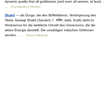
dynamic quality that all goddesses (and even all women, at least…
…
Encyclopedia of Hinduism
Shakti
— als Durga, die den Büffeldämon, Verkörperung des
Übels, besiegt Shakti (Sanskrit, f., शक्ति, śakti, Kraft) steht im
Hinduismus für die weibliche Urkraft des Universums, die die
aktive Energie darstellt. Die unzähligen indischen Göttinnen
werden… …
Deutsch Wikipedia