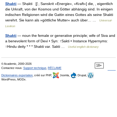
Shakti
— Shạkti [ʃ ; Sanskrit »Energie«, »Kraft«] die, , eigentlich
die Urkraft, von der Kosmos und Götter abhängig sind. In einigen
indischen Religionen wird die Gattin eines Gottes als seine Shakti
verehrt. Sie kann als »göttliche Mutter« auch über… …
Universal-
Lexikon
Shakti
— noun the female or generative principle; wife of Siva and
a benevolent form of Devi • Syn: ↑Sakti • Instance Hypernyms:
↑Hindu deity * * * Shakti var. Sakti …
Useful english dictionary
© Academic, 2000-2026
18+
Contactez-nous:
Support technique
,
RÉCLAME
Dictionnaires exportation
, créé sur PHP,
Joomla,
Drupal,
WordPress, MODx.