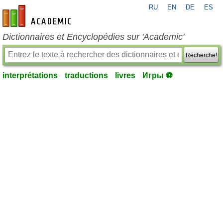
RU
EN
DE
ES
fr-academic.com
Dictionnaires et Encyclopédies sur 'Academic'
Recherche!
interprétations
traductions
livres
Игры ⚽