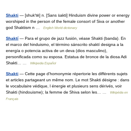
Shakti
— [shuk′tē] n. [Sans s̍akti] Hinduism divine power or energy
worshiped in the person of the female consort of Siva or another
god Shaktism n …
English World dictionary
Shaktí
— Para el grupo de jazz fusión, véase Shakti (banda). En
el marco del hinduismo, el término sánscrito shaktí designa a la
energía o potencia activa de un deva (dios masculino),
personificada como su esposa. Estatua de bronce de la diosa Adi
Shakti… …
Wikipedia Español
Shakti
— Cette page d’homonymie répertorie les différents sujets
et articles partageant un même nom. Le mot Shakti désigne : dans
le vocabulaire védique, l énergie et plusieurs sens dérivés, voir
Shakti (hindouisme); la femme de Shiva selon les… …
Wikipédia en
Français